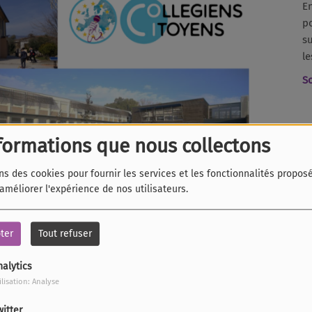
E
po
su
le
S
formations que nous collectons
ns des cookies pour fournir les services et les fonctionnalités propos
 améliorer l'expérience de nos utilisateurs.
ter
Tout refuser
TÉLÉCHARGER LE PODCAST
nalytics
ns
, porté à l’échelle départementale par les
Francas des
ilisation: Analyse
éen
Kids Radio Europe
de la
Fédération Nationale des
witter