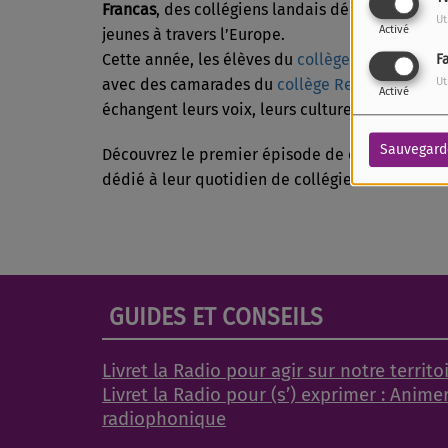
Francas
, des collégiens landais découvrent l’uni
Ut
Activé
jeunes à travers l’Europe.
Cette année, les élèves du
collège de Villeneu
F
avec des camarades du
collège Rentinas
à la vi
Ut
Activé
échangent leurs voix, leurs cultures et leurs po
Sauvegard
Découvrez le premier épisode de cette aventur
dédié à leur quotidien de collégien·nes.
GUIDES ET CONSEILS
Livret la Radio pour agir sur notre territo
Livret la Radio pour (s’) exprimer : Anime
radiophonique