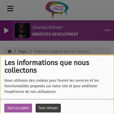
Overachiever
ARRESTED DEVELOPMENT
Pages
Podcasts produits par les Francas
Les informations que nous
Podcasts produits par
collectons
les Francas
Nous utilisons des cookies pour fournir les services et les
fonctionnalités proposés sur notre site et pour améliorer
l'expérience de nos utilisateurs.
07 JUILLET 2025
Tout accepter
Tout refuser
Six associations départementales des Francas sont