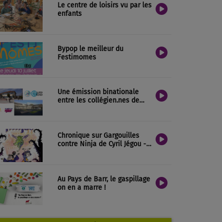
Le centre de loisirs vu par les
enfants
Bypop le meilleur du
Festimomes
Une émission binationale
entre les collégien.nes de
Villeneuve-de-Marsan et de
Stavros
Chronique sur Gargouilles
contre Ninja de Cyril Jégou -
Ecole de Saint Jean de
Sauves
Au Pays de Barr, le gaspillage
on en a marre !