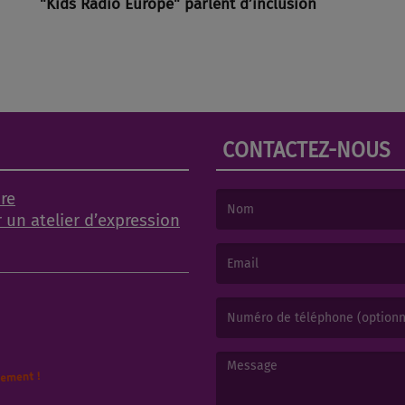
"Kids Radio Europe" parlent d’inclusion
CONTACTEZ-NOUS
ire
r un atelier d’expression
(Le nom est obligatoire. )
(L’email est obligatoire. )