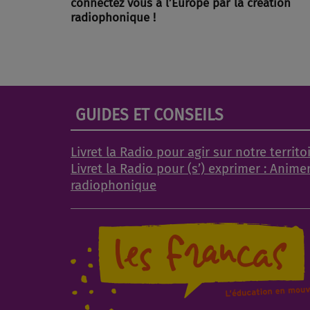
connectez vous à l’Europe par la création
radiophonique !
GUIDES ET CONSEILS
Livret la Radio pour agir sur notre territo
Livret la Radio pour (s’) exprimer : Anime
radiophonique