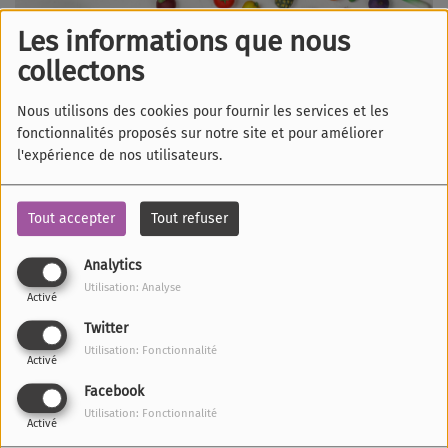
Les informations que nous
collectons
Nous utilisons des cookies pour fournir les services et les
fonctionnalités proposés sur notre site et pour améliorer
l'expérience de nos utilisateurs.
Tout accepter
Tout refuser
Analytics
05 JUIN 2025
Utilisation: Analyse
Activé
ÉCOUTER LE PODCAST
TÉLÉCHARGER LE PODCAST
Twitter
Ce podcast a été réalisé par cinq adolescent·es en
Utilisation: Fonctionnalité
Activé
collaboration avec le Service Animation Jeunesse du Pays
Facebook
de Barr (Alsace) en partenariat avec Azur FM. Il a
Utilisation: Fonctionnalité
remporté le concours national
Jeunes Reporters pour
Activé