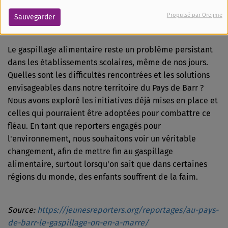
l’Environnement 2025
, dans la catégorie podcast 11–14
ans.
Propulsé par Orejime
Sauvegarder
Le gaspillage alimentaire reste un problème persistant
dans les établissements scolaires, même de nos jours.
Quelles sont les difficultés rencontrées et les solutions
envisageables dans notre territoire du Pays de Barr ?
Nous avons exploré les initiatives déjà mises en place et
celles qui pourraient être adoptées pour combattre ce
fléau. En tant que reporters engagés pour
l'environnement, nous souhaitons voir un véritable
changement, afin de mettre fin au gaspillage
alimentaire, surtout lorsqu'on sait que dans certaines
régions du monde, des enfants souffrent de la faim.
Source:
https://jeunesreporters.org/reportages/au-pays-
de-barr-le-gaspillage-on-en-a-marre/