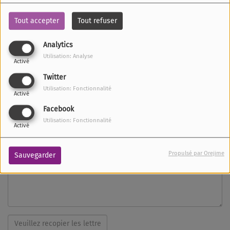
Tout accepter
Tout refuser
Téléphone
Analytics
Utilisation: Analyse
Activé
Site Web
Twitter
Utilisation: Fonctionnalité
Activé
Sujet
*
Facebook
Utilisation: Fonctionnalité
Activé
Message
*
Propulsé par Orejime
Sauvegarder